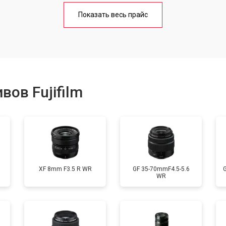
лаги
от 60 мин
о
Показать весь прайс
от 50 мин
о
от 80 мин
о
ов Fujifilm
лизатора
от 80 мин
о
XF 8mm F3.5 R WR
GF 35-70mmF4.5-5.6
WR