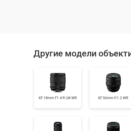
Восстановление после попадания в
Чистка от пыли
Юстировка
Другие модели объектив
Ремонт шлейфа оптического стаби
XF 18mm F1.4 R LM WR
XF 56mm f/1.2 WR