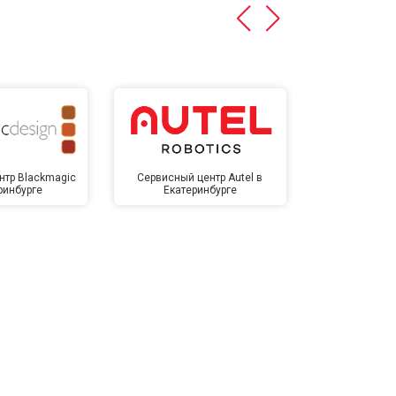
нтр Blackmagic
Сервисный центр Autel в
Сервисный 
ринбурге
Екатеринбурге
Екате