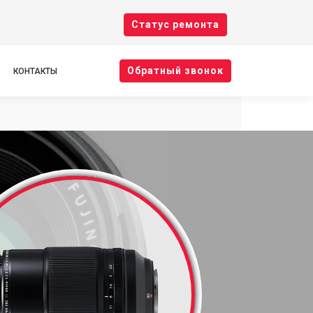
Cтатус ремонта
Oбратный звонок
КОНТАКТЫ