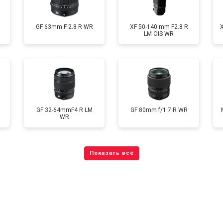
GF 63mm F 2.8 R WR
XF 50-140 mm F2.8 R
LM OIS WR
GF 32-64mmF4 R LM
GF 80mm f/1.7 R WR
WR