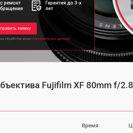
с ремонт
Гарантия до 3-х
обращения
лет
править заявку
 на обработку моих
персональных данных.
бъектива Fujifilm XF 80mm f/2.
Время
Ц