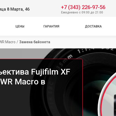
+7 (343) 226-97-56
ица 8 Марта, 46
Ежедневно с 09:00 до 21:00
ЦЕНЫ
ГАРАНТИЯ
ДОСТАВКА
 WR Macro
/
Замена байонета
ектива Fujifilm XF
 WR Macro в