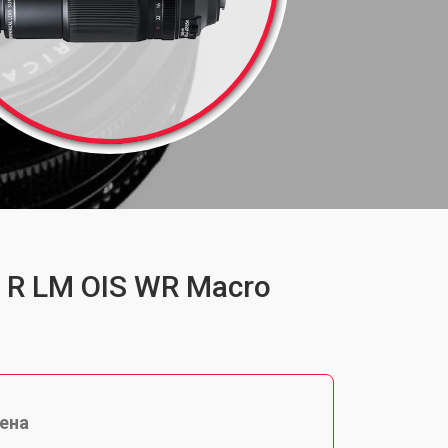
8 R LM OIS WR Macro
ена