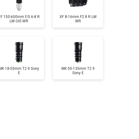
XF 150-600mm f/5.6-8 R
XF 8-16mm F2.8 R LM
LM OIS WR
WR
MK 18-55mm T2.9 Sony
MK 50-135mm T2.9
E
Sony E