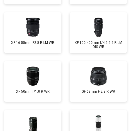
XF 16-55mm F2.8 R LM WR
XF 100-400mm f/4.5-5.6 R LM
OIS WR
XF 50mm f/1.0 R WR
GF 63mm F 2.8 R WR