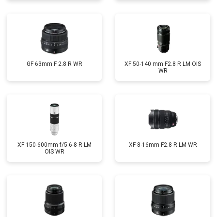
GF 63mm F 2.8 R WR
XF 50-140 mm F2.8 R LM OIS
WR
XF 150-600mm f/5.6-8 R LM
XF 8-16mm F2.8 R LM WR
OIS WR