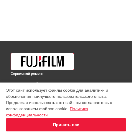
Сервисный ремонт
ВЫБЕРИ СВОЙ ГОРОД
Этот сайт использует файлы cookie для аналитики и
Полировка объектива XF 56mm f/1.2 WR Fujifilm в
обеспечения наилучшего пользовательского опыта.
Краснодаре
Продолжая использовать этот сайт, вы соглашаетесь с
Полировка объектива XF 56mm f/1.2 WR Fujifilm в
Ростове-
использованием файлов cookie.
Политика
на-Дону
конфиденциальности
Полировка объектива XF 56mm f/1.2 WR Fujifilm в
Нижнем
Новгороде
Принять все
Полировка объектива XF 56mm f/1.2 WR Fujifilm в