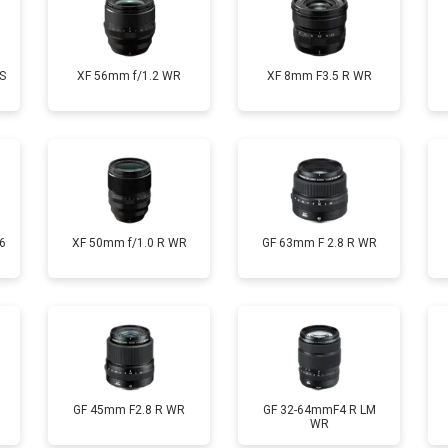
S
XF 56mm f/1.2 WR
XF 8mm F3.5 R WR
6
XF 50mm f/1.0 R WR
GF 63mm F 2.8 R WR
GF 45mm F2.8 R WR
GF 32-64mmF4 R LM
WR