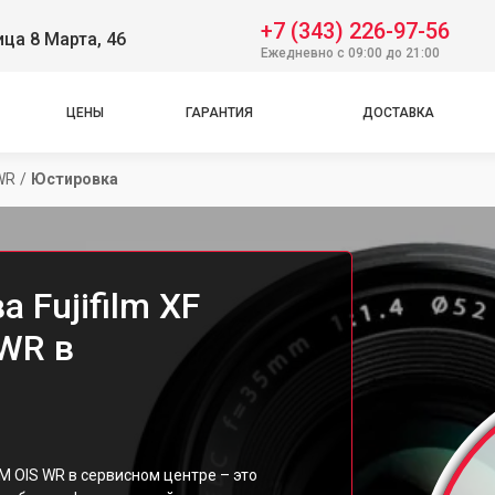
+7 (343) 226-97-56
ица 8 Марта, 46
Ежедневно с 09:00 до 21:00
ЦЕНЫ
ГАРАНТИЯ
ДОСТАВКА
WR
/
Юстировка
 Fujifilm XF
 WR в
LM OIS WR в сервисном центре – это