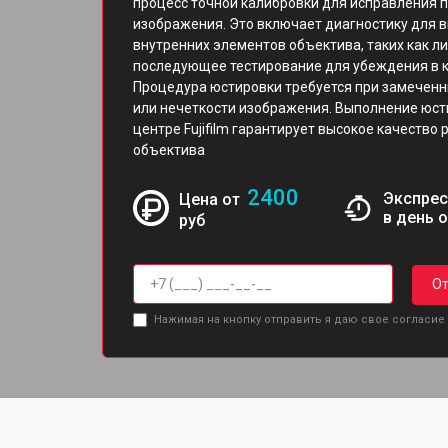
процесс точной калибровки для исправления 
изображения. Это включает диагностику для в
внутренних элементов объектива, таких как л
последующее тестирование для убеждения в к
Процедура юстировки требуется при замеченн
или нечеткости изображения. Выполнение юс
центре Fujifilm гарантирует высокое качество
объектива
2400
Экспрес
Цена от
в день 
руб
От
Нажимая на кнопку отправить я даю свое согласие