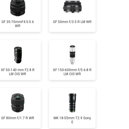
GF 35-70mmF4.5-5.6
GF 50mm f/3.5 R LM WR
WR
XF 50-140 mm F2.8 R
XF 150-600mm f/5.6-8 R
LM OIS WR
LM OIS WR
GF 80mm f/1.7 R WR
MK 18-55mm T2.9 Sony
E