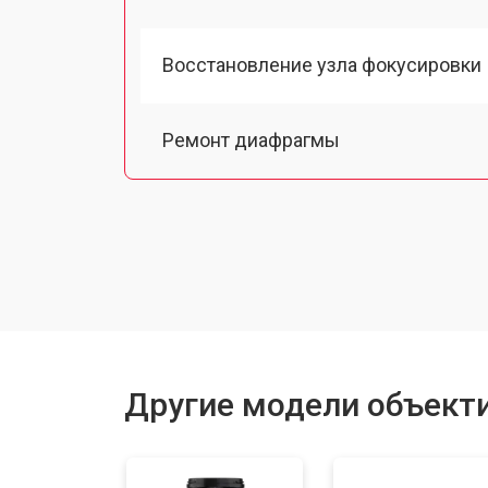
Восстановление узла фокусировки
Ремонт диафрагмы
Восстановление после попадания в
Чистка от пыли
Замена байонета
Другие модели объектив
Ремонт шлейфа оптического стаби