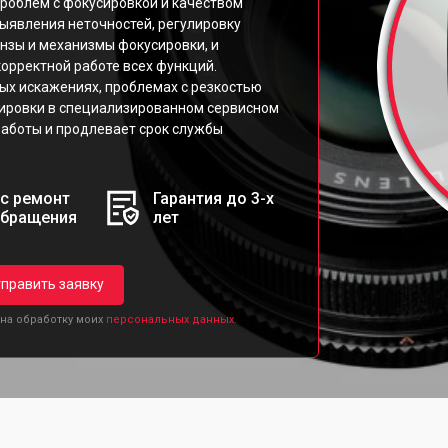
проблем с фокусировкой и качеством
ыявления неточностей, регулировку
инзы и механизмы фокусировки, и
орректной работе всех функций.
ых искажениях, проблемах с резкостью
тировки в специализированном сервисном
 работы и продлевает срок службы
с ремонт
Гарантия до 3-х
обращения
лет
править заявку
 на обработку моих
персональных данных.