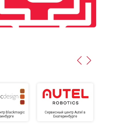
нтр Blackmagic
Сервисный центр Autel в
Сервисный 
ринбурге
Екатеринбурге
Екате