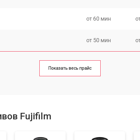
от 60 мин
о
от 50 мин
о
лаги
от 60 мин
о
Показать весь прайс
от 50 мин
о
от 40 мин
о
ов Fujifilm
лизатора
от 80 мин
о