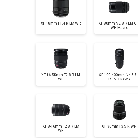
XF 18mm F1.4 R LM WR
XF 80mm f/2.8 R LM OI
WR Macro
XF 16-55mm F2.8 R LM
XF 100-400mm f/4.5-5.
WR
R LM OIS WR
XF 8-16mm F2.8 R LM
GF 30mm F3.5 R WR
WR