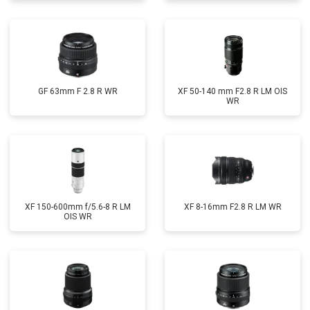
GF 63mm F 2.8 R WR
XF 50-140 mm F2.8 R LM OIS
WR
XF 150-600mm f/5.6-8 R LM
XF 8-16mm F2.8 R LM WR
OIS WR