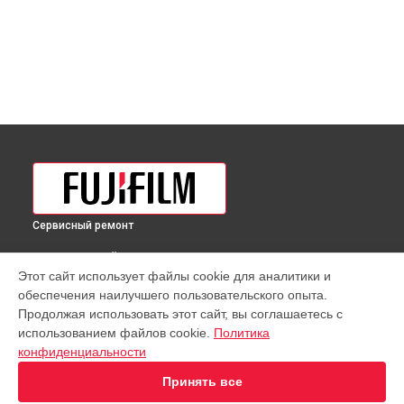
Сервисный ремонт
ВЫБЕРИ СВОЙ ГОРОД
Этот сайт использует файлы cookie для аналитики и
Полировка объектива XF 16-55mm F2.8 R LM WR Fujifilm в
обеспечения наилучшего пользовательского опыта.
Краснодаре
Продолжая использовать этот сайт, вы соглашаетесь с
Полировка объектива XF 16-55mm F2.8 R LM WR Fujifilm в
использованием файлов cookie.
Политика
Ростове-на-Дону
конфиденциальности
Полировка объектива XF 16-55mm F2.8 R LM WR Fujifilm в
Нижнем Новгороде
Принять все
Полировка объектива XF 16-55mm F2.8 R LM WR Fujifilm в