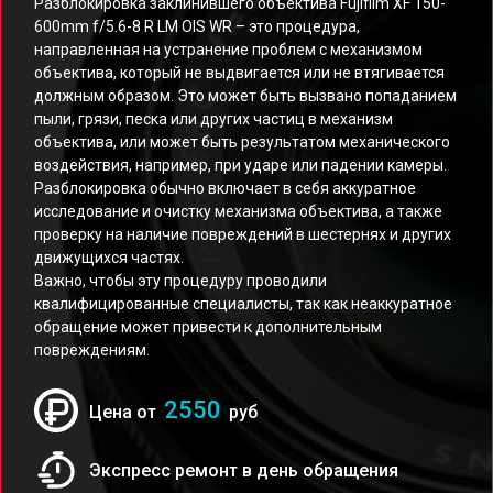
Разблокировка заклинившего объектива Fujifilm XF 150-
600mm f/5.6-8 R LM OIS WR – это процедура,
направленная на устранение проблем с механизмом
объектива, который не выдвигается или не втягивается
должным образом. Это может быть вызвано попаданием
пыли, грязи, песка или других частиц в механизм
объектива, или может быть результатом механического
воздействия, например, при ударе или падении камеры.
Разблокировка обычно включает в себя аккуратное
исследование и очистку механизма объектива, а также
проверку на наличие повреждений в шестернях и других
движущихся частях.
Важно, чтобы эту процедуру проводили
квалифицированные специалисты, так как неаккуратное
обращение может привести к дополнительным
повреждениям.
2550
Цена от
руб
Экспресс ремонт в день обращения