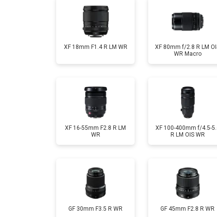
XF 18mm F1.4 R LM WR
XF 80mm f/2.8 R LM OI
WR Macro
XF 16-55mm F2.8 R LM
XF 100-400mm f/4.5-5.
WR
R LM OIS WR
GF 30mm F3.5 R WR
GF 45mm F2.8 R WR