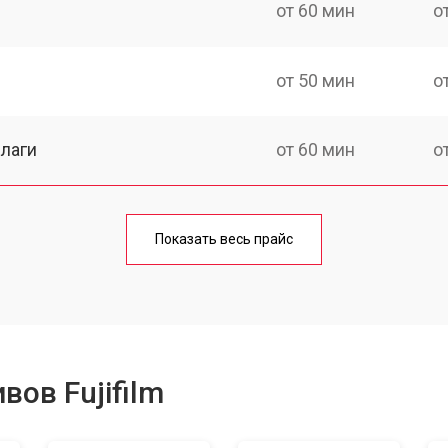
от 60 мин
о
от 50 мин
о
лаги
от 60 мин
о
от 50 мин
о
Показать весь прайс
от 80 мин
о
от 40 мин
о
ов Fujifilm
лизатора
от 80 мин
о