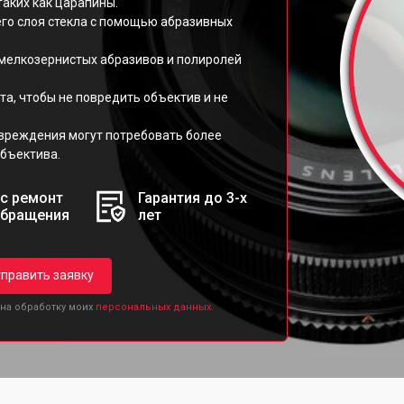
аких как царапины.
го слоя стекла с помощью абразивных
 мелкозернистых абразивов и полиролей
та, чтобы не повредить объектив и не
овреждения могут потребовать более
бъектива.
с ремонт
Гарантия до 3-х
обращения
лет
править заявку
 на обработку моих
персональных данных.