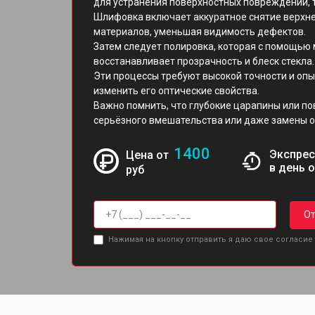
для устранения поверхностных повреждений, т
Шлифовка включает аккуратное снятие верхне
материалов, уменьшая видимость дефектов.
Затем следует полировка, которая с помощью
восстанавливает прозрачность и блеск стекла.
Эти процессы требуют высокой точности и опы
изменить его оптические свойства.
Важно помнить, что глубокие царапины или п
серьёзного вмешательства или даже замены о
1400
Экспрес
Цена от
в день 
руб
От
Нажимая на кнопку отправить я даю свое согласие