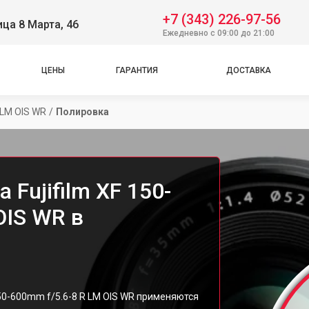
+7 (343) 226-97-56
ица 8 Марта, 46
Ежедневно с 09:00 до 21:00
ЦЕНЫ
ГАРАНТИЯ
ДОСТАВКА
 LM OIS WR
/
Полировка
Fujifilm XF 150-
OIS WR в
150-600mm f/5.6-8 R LM OIS WR применяются