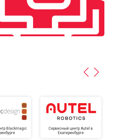
нтр Blackmagic
Сервисный центр Autel в
Сервисный 
ринбурге
Екатеринбурге
Екате