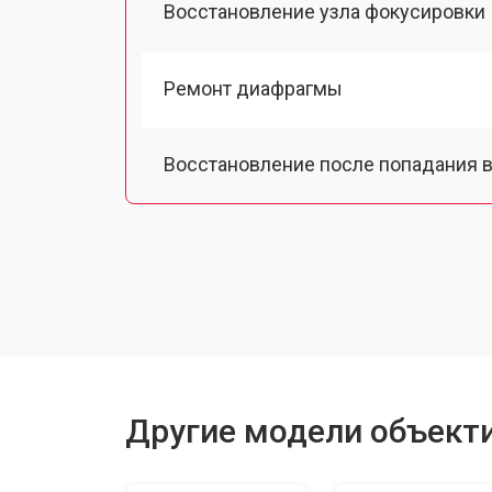
Восстановление узла фокусировки
Ремонт диафрагмы
Восстановление после попадания в
Чистка от пыли
Юстировка
Замена байонета
Другие модели объектив
Ремонт шлейфа оптического стаби