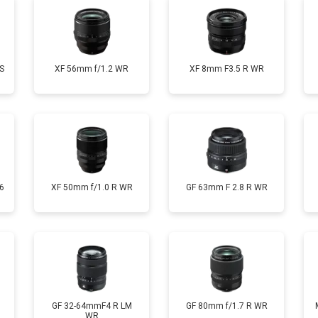
S
XF 56mm f/1.2 WR
XF 8mm F3.5 R WR
6
XF 50mm f/1.0 R WR
GF 63mm F 2.8 R WR
GF 32-64mmF4 R LM
GF 80mm f/1.7 R WR
WR