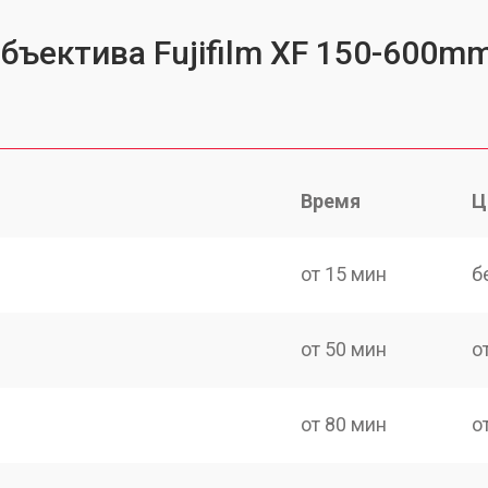
бъектива Fujifilm XF 150-600mm
Время
Ц
от 15 мин
б
от 50 мин
о
от 80 мин
о