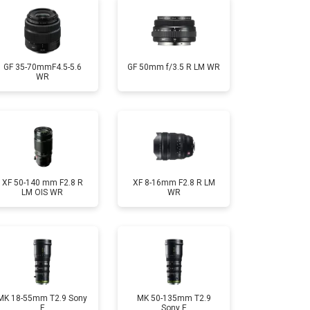
GF 35-70mmF4.5-5.6
GF 50mm f/3.5 R LM WR
WR
XF 50-140 mm F2.8 R
XF 8-16mm F2.8 R LM
LM OIS WR
WR
MK 18-55mm T2.9 Sony
MK 50-135mm T2.9
E
Sony E