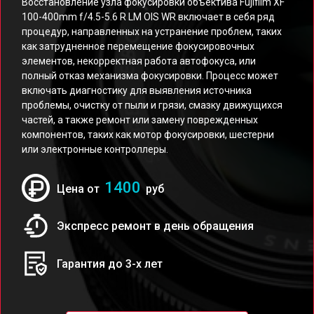
Восстановление узла фокусировки объектива Fujifilm XF
100-400mm f/4.5-5.6 R LM OIS WR включает в себя ряд
процедур, направленных на устранение проблем, таких
как затрудненное перемещение фокусировочных
элементов, некорректная работа автофокуса, или
полный отказ механизма фокусировки. Процесс может
включать диагностику для выявления источника
проблемы, очистку от пыли и грязи, смазку движущихся
частей, а также ремонт или замену поврежденных
компонентов, таких как мотор фокусировки, шестерни
или электронные контроллеры.
1400
Цена от
руб
Экспресс ремонт в день обращения
Гарантия до 3-х лет