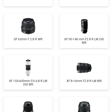
GF 63mm F 2.8 R WR
XF 50-140 mm F2.8 R LM OIS
WR
XF 150-600mm f/5.6-8 R LM
XF 8-16mm F2.8 R LM WR
OIS WR