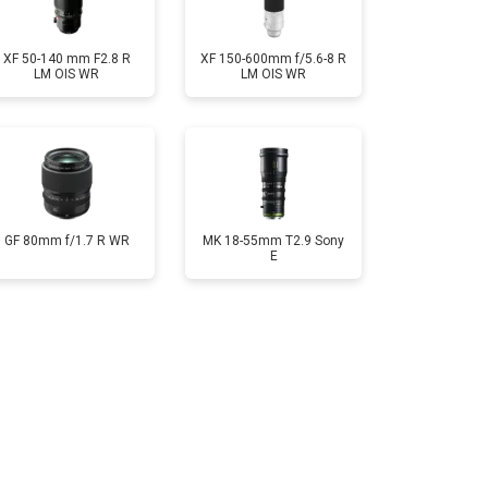
XF 50-140 mm F2.8 R
XF 150-600mm f/5.6-8 R
LM OIS WR
LM OIS WR
GF 80mm f/1.7 R WR
MK 18-55mm T2.9 Sony
E