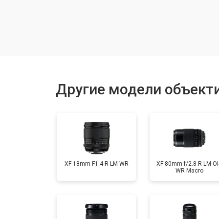
Чистка от пыли
Юстировка
Замена байонета
Другие модели объектив
Ремонт шлейфа оптического стаби
XF 18mm F1.4 R LM WR
XF 80mm f/2.8 R LM OI
WR Macro