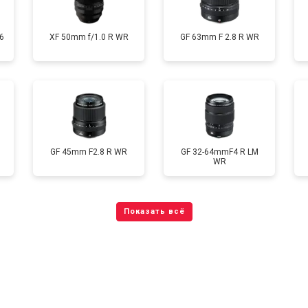
6
XF 50mm f/1.0 R WR
GF 63mm F 2.8 R WR
GF 45mm F2.8 R WR
GF 32-64mmF4 R LM
WR