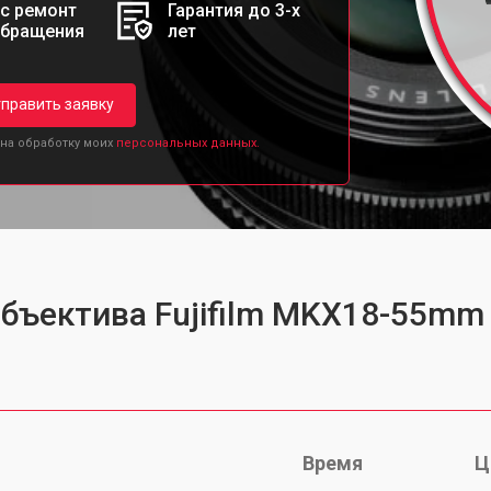
с ремонт
Гарантия до 3-х
обращения
лет
править заявку
 на обработку моих
персональных данных.
объектива Fujifilm MKX18-55mm 
Время
Ц