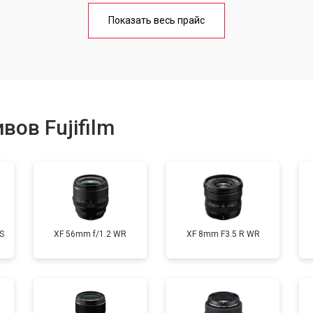
от 50 мин
о
Показать весь прайс
от 80 мин
о
от 40 мин
о
ов Fujifilm
лизатора
от 80 мин
о
S
XF 56mm f/1.2 WR
XF 8mm F3.5 R WR