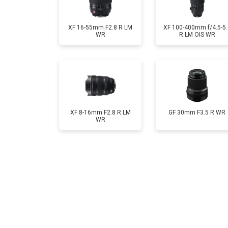
XF 16-55mm F2.8 R LM
XF 100-400mm f/4.5-5.
WR
R LM OIS WR
XF 8-16mm F2.8 R LM
GF 30mm F3.5 R WR
WR