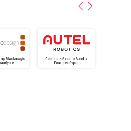
нтр Blackmagic
Сервисный центр Autel в
Сервисный 
ринбурге
Екатеринбурге
Екате