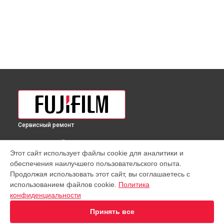
Сервисный ремонт
ВЫБЕРИ СВОЙ ГОРОД
Этот сайт использует файлы cookie для аналитики и
Полировка объектива MKX18-55mm T2.9 Lens Fujifilm в
обеспечения наилучшего пользовательского опыта.
Краснодаре
Продолжая использовать этот сайт, вы соглашаетесь с
Полировка объектива MKX18-55mm T2.9 Lens Fujifilm в
использованием файлов cookie.
Политика
Ростове-на-Дону
конфиденциальности
Полировка объектива MKX18-55mm T2.9 Lens Fujifilm в
Нижнем Новгороде
Принять все
Полировка объектива MKX18-55mm T2.9 Lens Fujifilm в