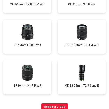
XF 8-16mm F2.8 R LM WR
GF 30mm F3.5 R WR
GF 45mm F2.8 R WR
GF 32-64mmF4 R LM WR
GF 80mm f/1.7 R WR
MK 18-55mm T2.9 Sony E