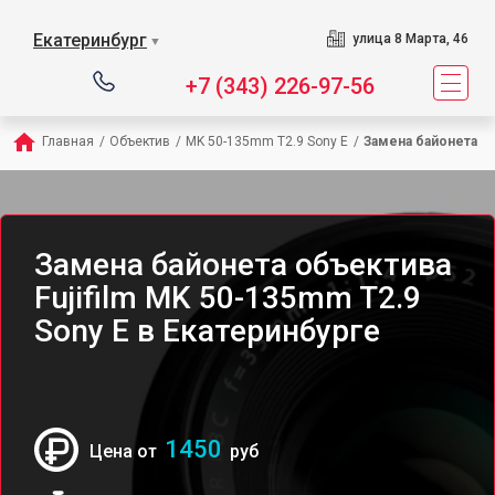
Екатеринбург
улица 8 Марта, 46
▼
+7 (343) 226-97-56
Главная
/
Объектив
/
MK 50-135mm T2.9 Sony E
/
Замена байонета
Замена байонета объектива
Fujifilm MK 50-135mm T2.9
Sony E в Екатеринбурге
1450
Цена от
руб