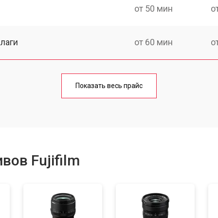
от 50 мин
о
лаги
от 60 мин
о
от 50 мин
о
Показать весь прайс
от 80 мин
о
от 40 мин
о
ов Fujifilm
лизатора
от 80 мин
о