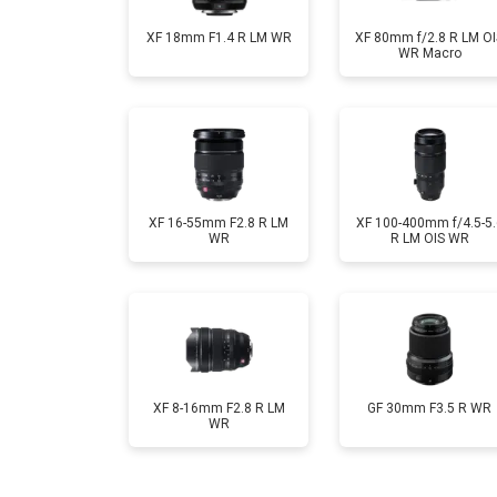
XF 18mm F1.4 R LM WR
XF 80mm f/2.8 R LM OI
WR Macro
XF 16-55mm F2.8 R LM
XF 100-400mm f/4.5-5.
WR
R LM OIS WR
XF 8-16mm F2.8 R LM
GF 30mm F3.5 R WR
WR