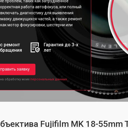
ие проблем, таких как затрудненное
рректная работа автофокуса, или полный
 включать диагностику для выявления
 смазку движущихся частей, а также ремонт
как мотор фокусировки, шестерни или
с ремонт
Гарантия до 3-х
обращения
лет
править заявку
 на обработку моих
персональных данных.
бъектива Fujifilm MK 18-55mm T