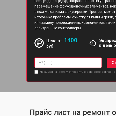
себя ряд процедур, направленных на устранен
перемещение фокусировочных элементов, неко
отказ механизма фокусировки. Процесс может
источника проблемы, очистку от пыли и грязи,
или замену поврежденных компонентов, таких 
электронные контроллеры.
1400
Экспрес
Цена от
в день 
руб
От
Нажимая на кнопку отправить я даю свое согласие
Прайс лист на ремонт о