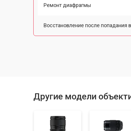
Ремонт диафрагмы
Восстановление после попадания в
Чистка от пыли
Юстировка
Замена байонета
Другие модели объектив
Ремонт шлейфа оптического стаби