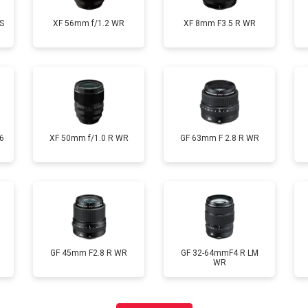
S
XF 56mm f/1.2 WR
XF 8mm F3.5 R WR
6
XF 50mm f/1.0 R WR
GF 63mm F 2.8 R WR
GF 45mm F2.8 R WR
GF 32-64mmF4 R LM
WR