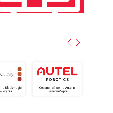
нтр Blackmagic
Сервисный центр Autel в
Сервисный 
ринбурге
Екатеринбурге
Екате