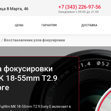
+7 (343) 226-97-56
ица 8 Марта, 46
Ежедневно с 09:00 до 21:00
ЦЕНЫ
ГАРАНТИЯ
ДОСТАВКА
E
/
Восстановление узла фокусировки
а фокусировки
MK 18-55mm T2.9
рге
jifilm MK 18-55mm T2.9 Sony E включает в