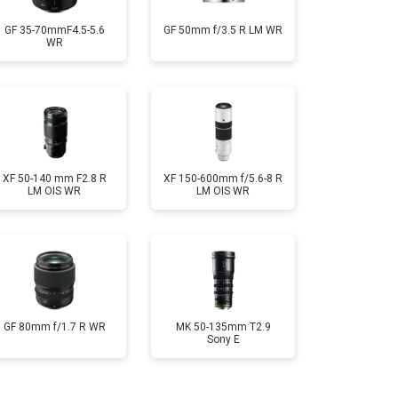
GF 35-70mmF4.5-5.6
GF 50mm f/3.5 R LM WR
WR
XF 50-140 mm F2.8 R
XF 150-600mm f/5.6-8 R
LM OIS WR
LM OIS WR
GF 80mm f/1.7 R WR
MK 50-135mm T2.9
Sony E