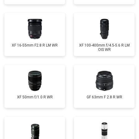
XF 16-55mm F2.8 R LM WR
XF 100-400mm f/4.5-5.6 R LM
OIS WR
XF 50mm f/1.0 R WR
GF 63mm F 2.8 R WR