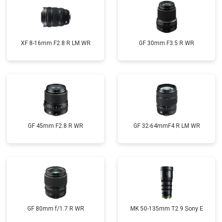
XF 8-16mm F2.8 R LM WR
GF 30mm F3.5 R WR
GF 45mm F2.8 R WR
GF 32-64mmF4 R LM WR
GF 80mm f/1.7 R WR
MK 50-135mm T2.9 Sony E