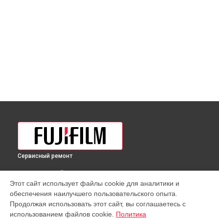
Сервисный ремонт
ВЫБЕРИ СВОЙ ГОРОД
Этот сайт использует файлы cookie для аналитики и
Разблокировка заклинивания объектива MK 18-55mm T2.9
обеспечения наилучшего пользовательского опыта.
Sony E Fujifilm в
Краснодаре
Продолжая использовать этот сайт, вы соглашаетесь с
Разблокировка заклинивания объектива MK 18-55mm T2.9
использованием файлов cookie.
Политика
Sony E Fujifilm в
Ростове-на-Дону