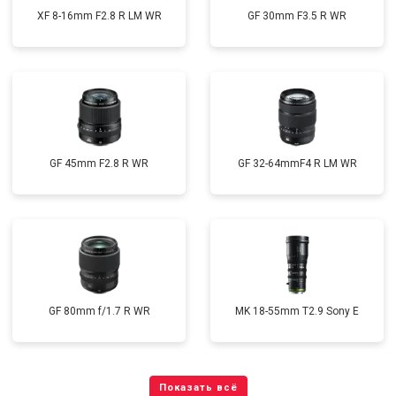
XF 8-16mm F2.8 R LM WR
GF 30mm F3.5 R WR
GF 45mm F2.8 R WR
GF 32-64mmF4 R LM WR
GF 80mm f/1.7 R WR
MK 18-55mm T2.9 Sony E