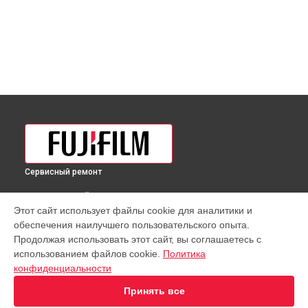
Сервисный ремонт
ВЫБЕРИ СВОЙ ГОРОД
Этот сайт использует файлы cookie для аналитики и
Полировка объектива GF 55mm f/1.7R WR Lens Fujifilm в
обеспечения наилучшего пользовательского опыта.
Краснодаре
Продолжая использовать этот сайт, вы соглашаетесь с
Полировка объектива GF 55mm f/1.7R WR Lens Fujifilm в
использованием файлов cookie.
Политика
Ростове-на-Дону
конфиденциальности
Полировка объектива GF 55mm f/1.7R WR Lens Fujifilm в
Нижнем Новгороде
Принять все
Полировка объектива GF 55mm f/1.7R WR Lens Fujifilm в