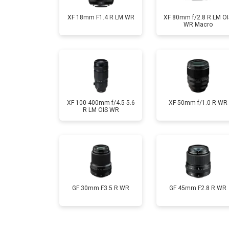
XF 18mm F1.4 R LM WR
XF 80mm f/2.8 R LM OI
WR Macro
XF 100-400mm f/4.5-5.6
XF 50mm f/1.0 R WR
R LM OIS WR
GF 30mm F3.5 R WR
GF 45mm F2.8 R WR