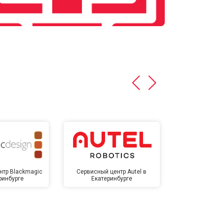
нтр Blackmagic
Сервисный центр Autel в
Сервисный 
ринбурге
Екатеринбурге
Екате