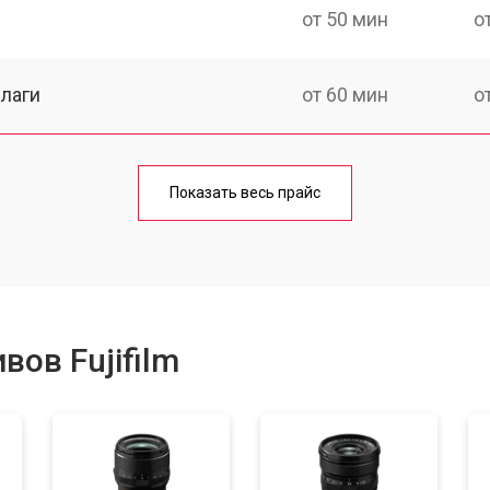
от 50 мин
о
лаги
от 60 мин
о
от 50 мин
о
Показать весь прайс
от 80 мин
о
от 40 мин
о
ов Fujifilm
лизатора
от 80 мин
о