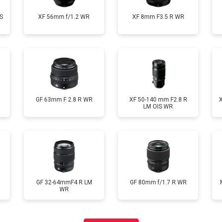
S
XF 56mm f/1.2 WR
XF 8mm F3.5 R WR
GF 63mm F 2.8 R WR
XF 50-140 mm F2.8 R
LM OIS WR
GF 32-64mmF4 R LM
GF 80mm f/1.7 R WR
WR