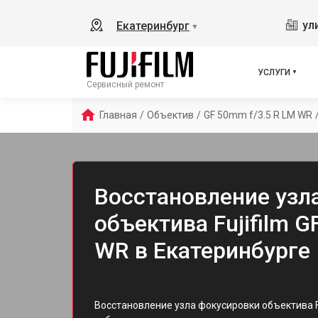
ул
Екатеринбург
▼
УСЛУГИ
Сервисный ремонт
Главная
/
Объектив
/
GF 50mm f/3.5 R LM WR
Восстановление узл
объектива Fujifilm G
WR в Екатеринбурге
Восстановление узла фокусировки объектива Fu