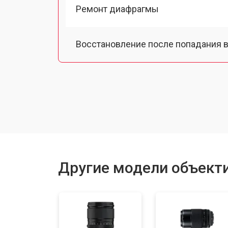
Ремонт диафрагмы
Восстановление после попадания в
Чистка от пыли
Юстировка
Замена байонета
Другие модели объектив
Ремонт шлейфа оптического стаби