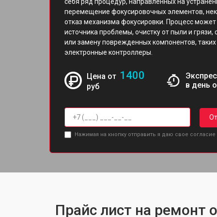
себя ряд процедур, направленных на устранен
перемещение фокусировочных элементов, неко
отказ механизма фокусировки. Процесс может
источника проблемы, очистку от пыли и грязи,
или замену поврежденных компонентов, таких 
электронные контроллеры.
1400
Экспрес
Цена от
в день 
руб
От
Нажимая на кнопку отправить я даю свое согласие
Прайс лист на ремонт о