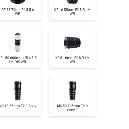
GF 35-70mmF4.5-5.6
XF 16-55mm F2.8 R LM
WR
WR
XF 150-600mm f/5.6-8 R
XF 8-16mm F2.8 R LM
LM OIS WR
WR
MK 18-55mm T2.9 Sony
MK 50-135mm T2.9
E
Sony E