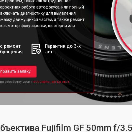
ие проблем, таких как затрудненное
рректная работа автофокуса, или полный
 включать диагностику для выявления
 смазку движущихся частей, а также ремонт
как мотор фокусировки, шестерни или
с ремонт
Гарантия до 3-х
обращения
лет
править заявку
 на обработку моих
персональных данных.
бъектива Fujifilm GF 50mm f/3.