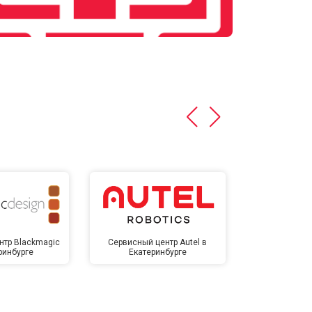
нтр Blackmagic
Сервисный центр Autel в
Сервисный 
ринбурге
Екатеринбурге
Екате