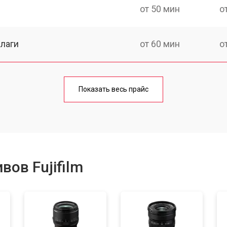
от 50 мин
о
лаги
от 60 мин
о
от 50 мин
о
Показать весь прайс
от 80 мин
о
от 40 мин
о
ов Fujifilm
лизатора
от 80 мин
о