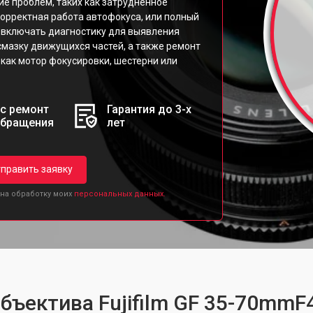
ие проблем, таких как затрудненное
рректная работа автофокуса, или полный
 включать диагностику для выявления
 смазку движущихся частей, а также ремонт
как мотор фокусировки, шестерни или
с ремонт
Гарантия до 3-х
обращения
лет
править заявку
 на обработку моих
персональных данных.
бъектива Fujifilm GF 35-70mmF