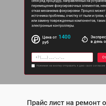
себя ряд процедур, направленных на устранен
перемещение фокусировочных элементов, неко
отказ механизма фокусировки. Процесс может
источника проблемы, очистку от пыли и грязи,
или замену поврежденных компонентов, таких 
электронные контроллеры.
1400
Экспрес
Цена от
в день 
руб
От
Нажимая на кнопку отправить я даю свое согласие
Прайс лист на ремонт о