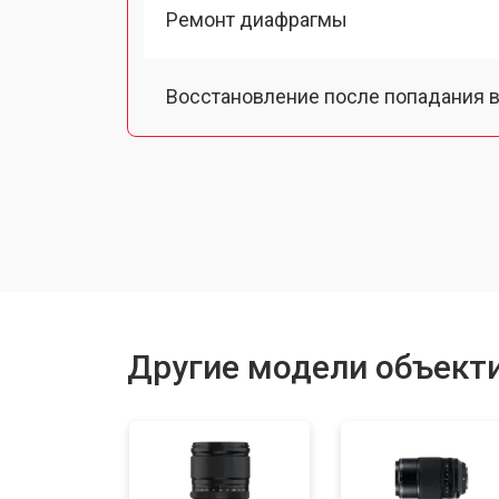
Ремонт диафрагмы
Восстановление после попадания в
Чистка от пыли
Юстировка
Замена байонета
Другие модели объектив
Ремонт шлейфа оптического стаби