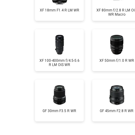
XF 18mm F1.4 R LM WR
XF 80mm f/2.8 R LM OI
WR Macro
XF 100-400mm f/4.5-5.6
XF 50mm f/1.0 R WR
R LM OIS WR
GF 30mm F3.5 R WR
GF 45mm F2.8 R WR