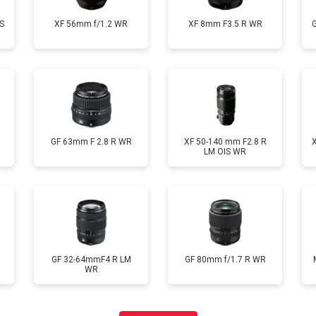
S
XF 56mm f/1.2 WR
XF 8mm F3.5 R WR
GF 63mm F 2.8 R WR
XF 50-140 mm F2.8 R
LM OIS WR
GF 32-64mmF4 R LM
GF 80mm f/1.7 R WR
WR