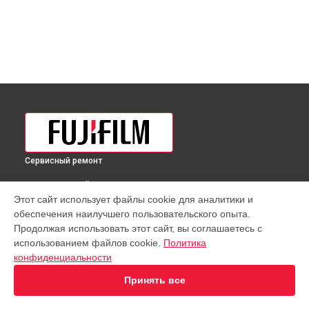
Сервисный ремонт
ВЫБЕРИ СВОЙ ГОРОД
Этот сайт использует файлы cookie для аналитики и
Восстановление после попадания влаги объектива GF 35-
обеспечения наилучшего пользовательского опыта.
70mmF4.5-5.6 WR Fujifilm в
Краснодаре
Продолжая использовать этот сайт, вы соглашаетесь с
Восстановление после попадания влаги объектива GF 35-
использованием файлов cookie.
Политика
70mmF4.5-5.6 WR Fujifilm в
Ростове-на-Дону
конфиденциальности
Восстановление после попадания влаги объектива GF 35-
70mmF4.5-5.6 WR Fujifilm в
Нижнем Новгороде
Принять все
Восстановление после попадания влаги объектива GF 35-
70mmF4.5-5.6 WR Fujifilm в
Новосибирске