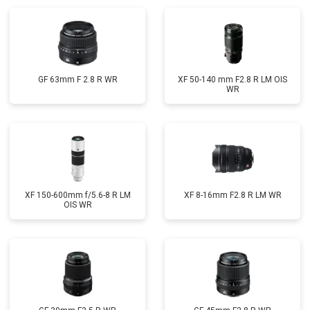
GF 63mm F 2.8 R WR
XF 50-140 mm F2.8 R LM OIS
WR
XF 150-600mm f/5.6-8 R LM
XF 8-16mm F2.8 R LM WR
OIS WR