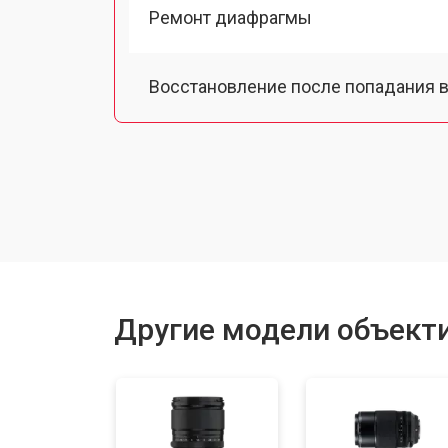
Ремонт диафрагмы
Восстановление после попадания в
Чистка от пыли
Юстировка
Замена байонета
Другие модели объектив
Ремонт шлейфа оптического стаби