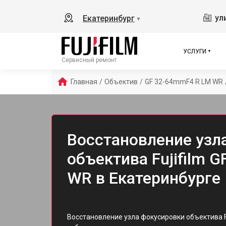
ул
Екатеринбург
▼
УСЛУГИ
Сервисный ремонт
Главная
/
Объектив
/
GF 32-64mmF4 R LM WR
Восстановление узл
объектива Fujifilm 
WR в Екатеринбурге
Восстановление узла фокусировки объектива F