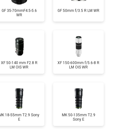
GF 35-70mmF4.5-5.6
GF 50mm f/3.5 R LM WR
WR
XF 50-140 mm F2.8 R
XF 150-600mm f/5.6-8 R
LM OIS WR
LM OIS WR
MK 18-55mm T2.9 Sony
MK 50-135mm T2.9
E
Sony E