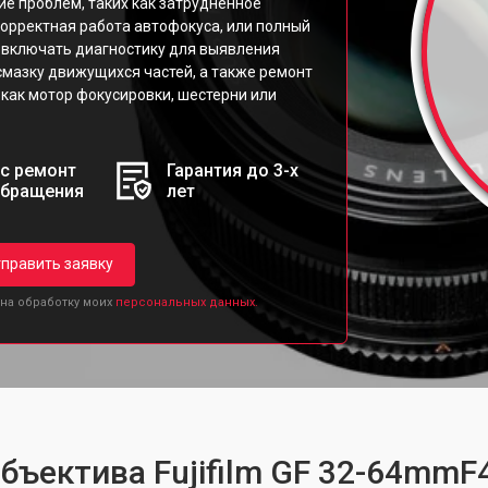
ие проблем, таких как затрудненное
рректная работа автофокуса, или полный
 включать диагностику для выявления
 смазку движущихся частей, а также ремонт
как мотор фокусировки, шестерни или
с ремонт
Гарантия до 3-х
обращения
лет
править заявку
 на обработку моих
персональных данных.
объектива Fujifilm GF 32-64mmF