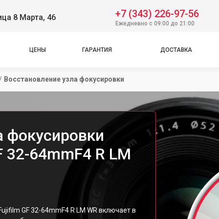
+7 (343) 226-97-56
ица 8 Марта, 46
Ежедневно с 09:00 до 21:00
ЦЕНЫ
ГАРАНТИЯ
ДОСТАВКА
/
Восстановление узла фокусировки
а фокусировки
GF 32-64mmF4 R LM
ujifilm GF 32-64mmF4 R LM WR включает в