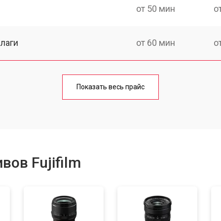
от 50 мин
о
лаги
от 60 мин
о
от 50 мин
о
Показать весь прайс
от 80 мин
о
от 40 мин
о
ов Fujifilm
лизатора
от 80 мин
о