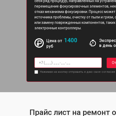
себя ряд процедур, направленных на устранен
перемещение фокусировочных элементов, неко
отказ механизма фокусировки. Процесс может
источника проблемы, очистку от пыли и грязи,
или замену поврежденных компонентов, таких 
электронные контроллеры.
1400
Экспрес
Цена от
в день 
руб
От
Нажимая на кнопку отправить я даю свое согласие
Прайс лист на ремонт 