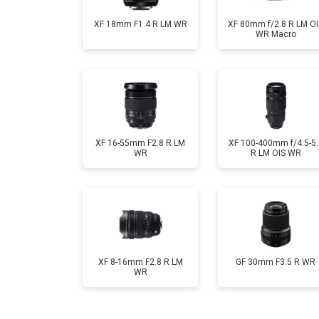
XF 18mm F1.4 R LM WR
XF 80mm f/2.8 R LM OI
WR Macro
XF 16-55mm F2.8 R LM
XF 100-400mm f/4.5-5.
WR
R LM OIS WR
XF 8-16mm F2.8 R LM
GF 30mm F3.5 R WR
WR