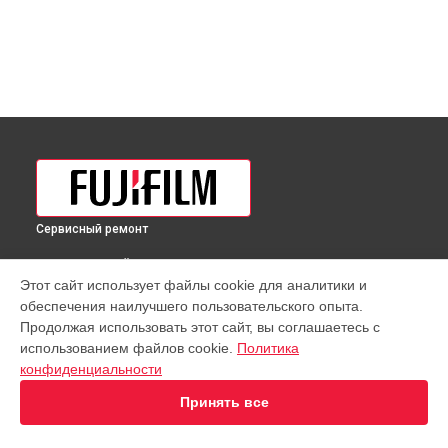
Сервисный ремонт
ВЫБЕРИ СВОЙ ГОРОД
Этот сайт использует файлы cookie для аналитики и
Чистка от пыли объектива GF 32-64mmF4 R LM WR Fujifilm в
обеспечения наилучшего пользовательского опыта.
Краснодаре
Продолжая использовать этот сайт, вы соглашаетесь с
Чистка от пыли объектива GF 32-64mmF4 R LM WR Fujifilm в
использованием файлов cookie.
Политика
Ростове-на-Дону
конфиденциальности
Чистка от пыли объектива GF 32-64mmF4 R LM WR Fujifilm в
Нижнем Новгороде
Принять все
Чистка от пыли объектива GF 32-64mmF4 R LM WR Fujifilm в
Новосибирске