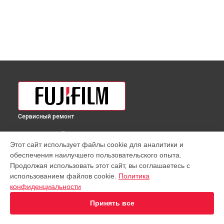
Сервисный ремонт
ВЫБЕРИ СВОЙ ГОРОД
Этот сайт использует файлы cookie для аналитики и
Восстановление после попадания влаги объектива GF
обеспечения наилучшего пользовательского опыта.
30mm F3.5 R WR Fujifilm в
Краснодаре
Продолжая использовать этот сайт, вы соглашаетесь с
Восстановление после попадания влаги объектива GF
использованием файлов cookie.
Политика
30mm F3.5 R WR Fujifilm в
Ростове-на-Дону
конфиденциальности
Восстановление после попадания влаги объектива GF
30mm F3.5 R WR Fujifilm в
Нижнем Новгороде
Принять все
Восстановление после попадания влаги объектива GF
30mm F3.5 R WR Fujifilm в
Новосибирске