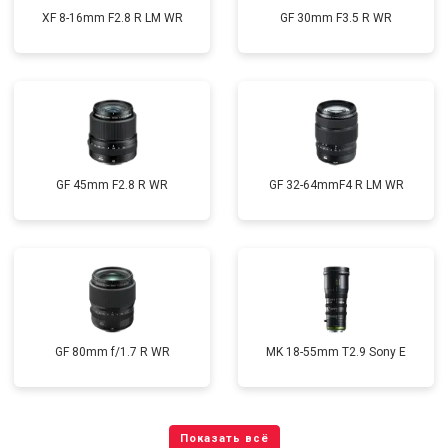
XF 8-16mm F2.8 R LM WR
GF 30mm F3.5 R WR
GF 45mm F2.8 R WR
GF 32-64mmF4 R LM WR
GF 80mm f/1.7 R WR
MK 18-55mm T2.9 Sony E