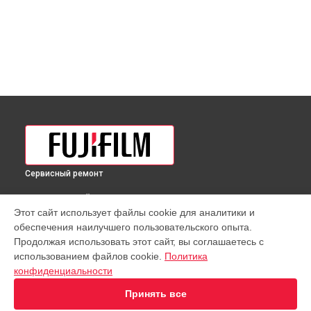
Сервисный ремонт
ВЫБЕРИ СВОЙ ГОРОД
Этот сайт использует файлы cookie для аналитики и
Полировка объектива GF 30mm f/5.6 T/S Lens Fujifilm в
обеспечения наилучшего пользовательского опыта.
Краснодаре
Продолжая использовать этот сайт, вы соглашаетесь с
Полировка объектива GF 30mm f/5.6 T/S Lens Fujifilm в
использованием файлов cookie.
Политика
Ростове-на-Дону
конфиденциальности
Полировка объектива GF 30mm f/5.6 T/S Lens Fujifilm в
Нижнем Новгороде
Принять все
Полировка объектива GF 30mm f/5.6 T/S Lens Fujifilm в