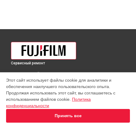
Сервисный ремонт
ВЫБЕРИ СВОЙ ГОРОД
Этот сайт использует файлы cookie для аналитики и
Юстировка объектива GF 250mmF4 R LM OIS WR Fujifilm в
обеспечения наилучшего пользовательского опыта.
Краснодаре
Продолжая использовать этот сайт, вы соглашаетесь с
Юстировка объектива GF 250mmF4 R LM OIS WR Fujifilm в
использованием файлов cookie.
Политика
Ростове-на-Дону
конфиденциальности
Юстировка объектива GF 250mmF4 R LM OIS WR Fujifilm в
Нижнем Новгороде
Принять все
Юстировка объектива GF 250mmF4 R LM OIS WR Fujifilm в
Новосибирске
Юстировка объектива GF 250mmF4 R LM OIS WR Fujifilm в