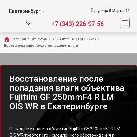
Екатеринбург
улица 8 Марта, 46
▼
+7 (343) 226-97-56
Главная
/
Объектив
/
GF 250mmF4 R LM OIS WR
/
Восстановление после попадания влаги
Восстановление после
попадания влаги объектива
Fujifilm GF 250mmF4 R LM
OIS WR в Екатеринбурге
Попадание влаги в объектив Fujifilm GF 250mmF4 R LM
OIS WR требует его немедленного обесточивания и