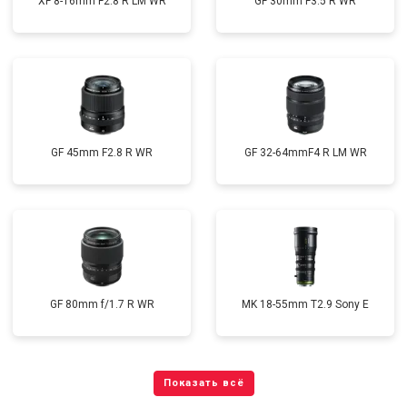
XF 8-16mm F2.8 R LM WR
GF 30mm F3.5 R WR
GF 45mm F2.8 R WR
GF 32-64mmF4 R LM WR
GF 80mm f/1.7 R WR
MK 18-55mm T2.9 Sony E