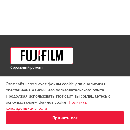
Сервисный ремонт
ВЫБЕРИ СВОЙ ГОРОД
Этот сайт использует файлы cookie для аналитики и
Восстановление после попадания влаги объектива GF
обеспечения наилучшего пользовательского опыта.
250mmF4 R LM OIS WR Fujifilm в
Краснодаре
Продолжая использовать этот сайт, вы соглашаетесь с
Восстановление после попадания влаги объектива GF
использованием файлов cookie.
Политика
250mmF4 R LM OIS WR Fujifilm в
Ростове-на-Дону
конфиденциальности
Восстановление после попадания влаги объектива GF
250mmF4 R LM OIS WR Fujifilm в
Нижнем Новгороде
Принять все
Восстановление после попадания влаги объектива GF
250mmF4 R LM OIS WR Fujifilm в
Новосибирске