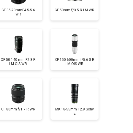
GF 35-70mmF4.5-5.6
GF 50mm f/3.5 R LM WR
WR
XF 50-140 mm F2.8 R
XF 150-600mm f/5.6-8 R
LM OIS WR
LM OIS WR
GF 80mm f/1.7 R WR
MK 18-55mm T2.9 Sony
E