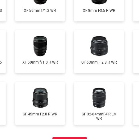
S
XF 56mm f/1.2 WR
XF 8mm F3.5 R WR
6
XF 50mm f/1.0 R WR
GF 63mm F 2.8 R WR
GF 45mm F2.8 R WR
GF 32-64mmF4 R LM
WR