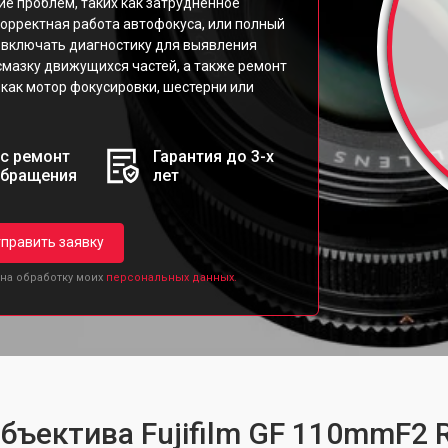
ие проблем, таких как затрудненное
рректная работа автофокуса, или полный
 включать диагностику для выявления
 смазку движущихся частей, а также ремонт
как мотор фокусировки, шестерни или
с ремонт
Гарантия до 3-х
обращения
лет
править заявку
 на обработку моих
персональных данных.
объектива Fujifilm GF 110mmF2 