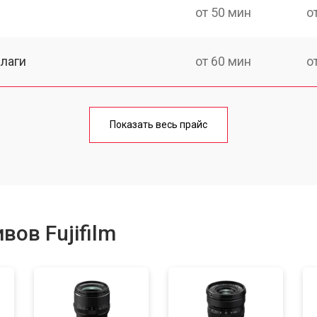
от 50 мин
о
лаги
от 60 мин
о
от 50 мин
о
Показать весь прайс
от 80 мин
о
от 40 мин
о
ов Fujifilm
лизатора
от 80 мин
о