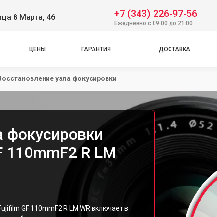
+7 (343) 226-97-56
ица 8 Марта, 46
Ежедневно с 09:00 до 21:00
ЦЕНЫ
ГАРАНТИЯ
ДОСТАВКА
Восстановление узла фокусировки
а фокусировки
GF 110mmF2 R LM
ujifilm GF 110mmF2 R LM WR включает в