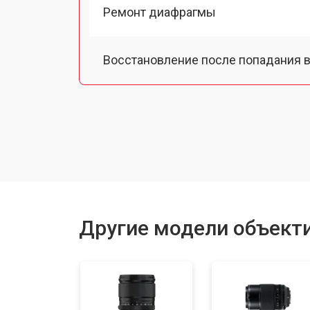
Ремонт диафрагмы
Восстановление после попадания в
Чистка от пыли
Юстировка
Замена байонета
Другие модели объектив
Ремонт шлейфа оптического стаби