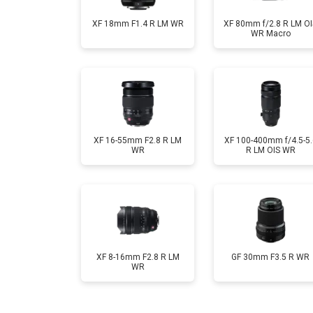
XF 18mm F1.4 R LM WR
XF 80mm f/2.8 R LM OI
WR Macro
XF 16-55mm F2.8 R LM
XF 100-400mm f/4.5-5.
WR
R LM OIS WR
XF 8-16mm F2.8 R LM
GF 30mm F3.5 R WR
WR