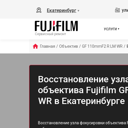
ул
Екатеринбург
▼
УСЛУГИ
Сервисный ремонт
Главная
/
Объектив
/
GF 110mmF2 R LM WR
/
Восстановление узл
объектива Fujifilm 
WR в Екатеринбурге
Восстановление узла фокусировки объектива F