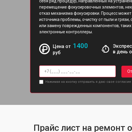
себя ряд процедур, направленных на устранен
перемещение фокусировочных элементов, неко
отказ механизма фокусировки. Процесс может
источника проблемы, очистку от пыли и грязи,
или замену поврежденных компонентов, таких 
электронные контроллеры.
1400
Экспрес
Цена от
в день 
руб
От
Нажимая на кнопку отправить я даю свое согласие
Прайс лист на ремонт 