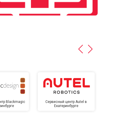
нтр Blackmagic
Сервисный центр Autel в
Сервисный 
ринбурге
Екатеринбурге
Екате