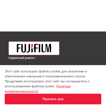
Сервисный ремонт
ВЫБЕРИ СВОЙ ГОРОД
Этот сайт использует файлы cookie для аналитики и
Восстановление узла фокусировки объектива GF 100-
обеспечения наилучшего пользовательского опыта.
200mm f/5.6R LM OIS WR Fujifilm в
Краснодаре
Продолжая использовать этот сайт, вы соглашаетесь с
Восстановление узла фокусировки объектива GF 100-
использованием файлов cookie.
Политика
200mm f/5.6R LM OIS WR Fujifilm в
Ростове-на-Дону
конфиденциальности
Восстановление узла фокусировки объектива GF 100-
200mm f/5.6R LM OIS WR Fujifilm в
Нижнем Новгороде
Принять все
Восстановление узла фокусировки объектива GF 100-