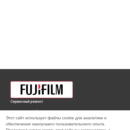
Сервисный ремонт
ВЫБЕРИ СВОЙ ГОРОД
Этот сайт использует файлы cookie для аналитики и
Разблокировка заклинивания объектива GF 100-200mm
обеспечения наилучшего пользовательского опыта.
f/5.6R LM OIS WR Fujifilm в
Краснодаре