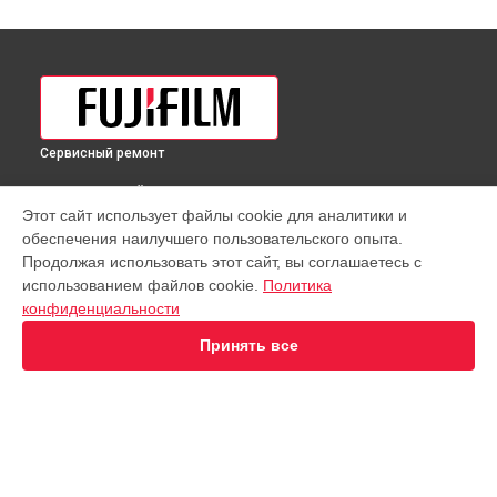
Сервисный ремонт
ВЫБЕРИ СВОЙ ГОРОД
Этот сайт использует файлы cookie для аналитики и
Замена дисплея (экрана) фотовспышки Fujifilm в
обеспечения наилучшего пользовательского опыта.
Краснодаре
Продолжая использовать этот сайт, вы соглашаетесь с
Замена дисплея (экрана) фотовспышки Fujifilm в
Ростове-
использованием файлов cookie.
Политика
на-Дону
конфиденциальности
Замена дисплея (экрана) фотовспышки Fujifilm в
Нижнем
Новгороде
Принять все
Замена дисплея (экрана) фотовспышки Fujifilm в
Новосибирске
Замена дисплея (экрана) фотовспышки Fujifilm в
Челябинске
Замена дисплея (экрана) фотовспышки Fujifilm в
УСТРОЙСТВА
Екатеринбурге