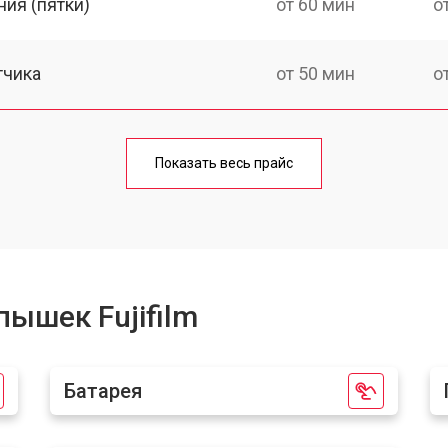
ия (пятки)
от 60 мин
о
тчика
от 50 мин
о
от 70 мин
о
Показать весь прайс
ышек Fujifilm
Батарея