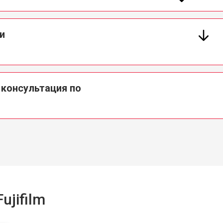
и
 консультация по
jifilm