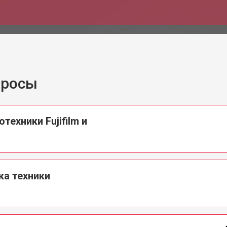
просы
ехники Fujifilm и
ка техники