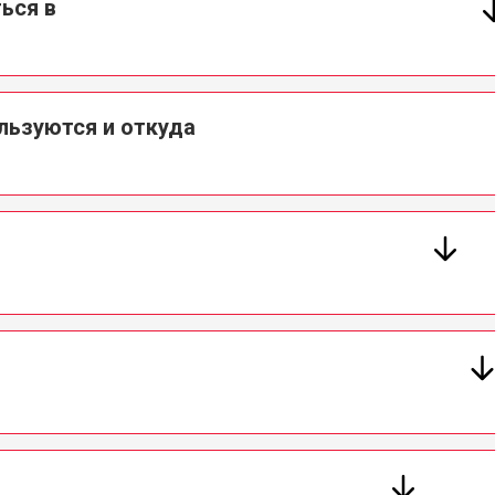
ься в
ользуются и откуда