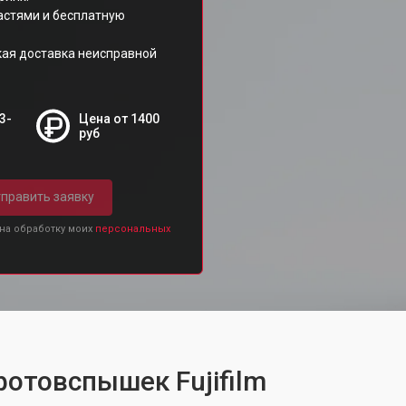
астями и бесплатную
кая доставка неисправной
3-
Цена от 1400
руб
править заявку
 на обработку моих
персональных
фотовспышек Fujifilm