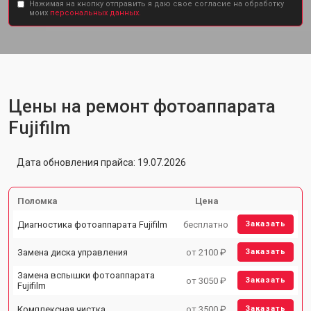
Нажимая на кнопку отправить я даю свое согласие на обработку
моих
персональных данных.
Цены на ремонт фотоаппарата
Fujifilm
Дата обновления прайса: 19.07.2026
Поломка
Цена
Диагностика фотоаппарата Fujifilm
бесплатно
Заказать
Замена диска управления
от 2100 ₽
Заказать
Замена вспышки фотоаппарата
от 3050 ₽
Заказать
Fujifilm
Комплексная чистка
от 3500 ₽
Заказать