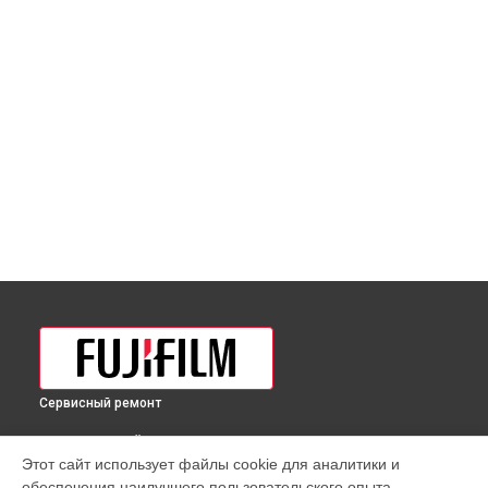
Сервисный ремонт
ВЫБЕРИ СВОЙ ГОРОД
Этот сайт использует файлы cookie для аналитики и
Замена фокусировочного экрана фотоаппарата Fujifilm в
обеспечения наилучшего пользовательского опыта.