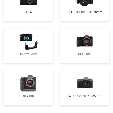
X-T4
GFX 50SII Kit GF35-70mm
X-Pro2 Body
GFX 50SII
GFX100
X-T200 Kit XC 15-45mm