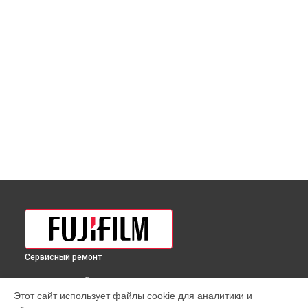
Сервисный ремонт
ВЫБЕРИ СВОЙ ГОРОД
Этот сайт использует файлы cookie для аналитики и
Замена байонета фотоаппарата X100V Fujifilm в