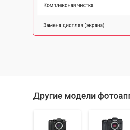
Комплексная чистка
Замена дисплея (экрана)
Замена микрофона
Замена кнопки включения
Замена байонета
Другие модели фотоапп
Замена платы отсека карты памяти
Замена затвора