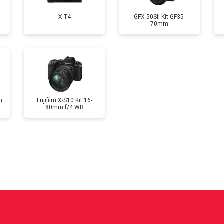
X-T4
GFX 50SII Kit GF35-
70mm
от 70 мин
о
от 60 мин
о
m
Fujifilm X-S10 Kit 16-
80mm f/4 WR
?