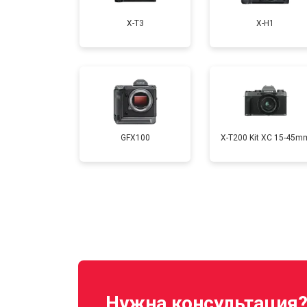
X-T3
X-H1
Замена CCD/CMOS матрицы
Чистка матрицы
GFX100
X-T200 Kit XC 15-45m
Нужна консультация