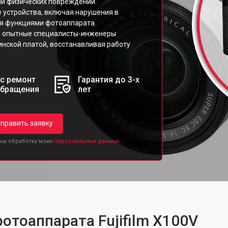
ли физических повреждений.
 устройства, включая нарушения в
ия функциями фотоаппарата.
ilm опытные специалисты-инженеры
нской платой, восстанавливая работу
с ремонт
Гарантия до 3-х
обращения
лет
править заявку
 на обработку моих
персональных данных.
отоаппарата Fujifilm X100V