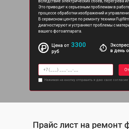
вследствие электрических сбоев, перегрева и
Это приводит к серьезным проблемам в работе
процессе обработки изображений и управлен
В сервисном центре по ремонту техники Fujif
диагностируют и устраняют проблемы с матери
вашего фотоаппарата.
3300
Экспрес
Цена от
в день 
руб
От
Нажимая на кнопку отправить я даю свое согласие
Прайс лист на ремонт ф