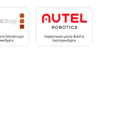
нтр Blackmagic
Сервисный центр Autel в
Сервисный 
ринбурге
Екатеринбурге
Екате