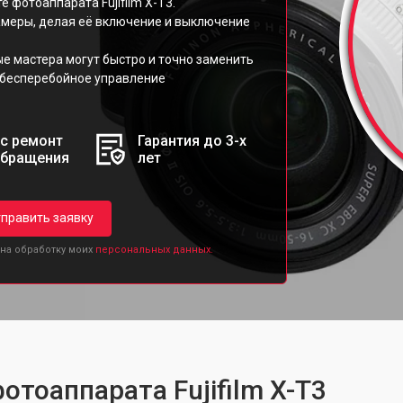
 фотоаппарата Fujifilm X-T3.
амеры, делая её включение и выключение
ые мастера могут быстро и точно заменить
 бесперебойное управление
с ремонт
Гарантия до 3-х
обращения
лет
править заявку
 на обработку моих
персональных данных.
отоаппарата Fujifilm X-T3