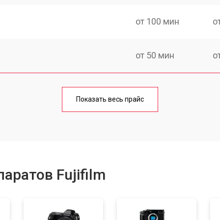
от 100 мин
о
от 50 мин
о
от 80 мин
о
Показать весь прайс
от 100 мин
о
от 70 мин
о
аратов Fujifilm
от 80 мин
о