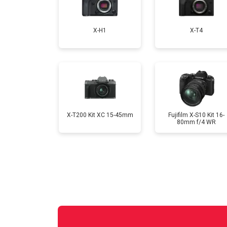
Замена CCD/CMOS матрицы
X-H1
X-T4
Ремонт материнской платы
Чистка матрицы
X-T200 Kit XC 15-45mm
Fujifilm X-S10 Kit 16-
80mm f/4 WR