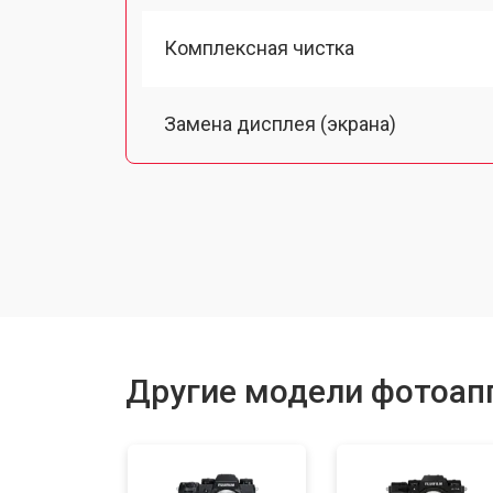
Комплексная чистка
Замена дисплея (экрана)
Замена микрофона
Замена байонета
Замена платы отсека карты памяти
Другие модели фотоапп
Замена затвора