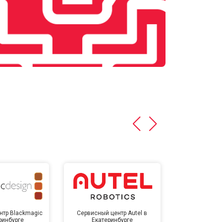
нтр Blackmagic
Сервисный центр Autel в
Сервисный 
ринбурге
Екатеринбурге
Екате