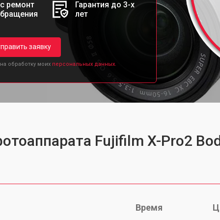
с ремонт
Гарантия до 3-х
обращения
лет
править заявку
 на обработку моих
персональных данных.
отоаппарата Fujifilm X-Pro2 Bo
Время
Ц