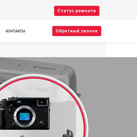
Cтатус ремонта
Oбратный звонок
КОНТАКТЫ