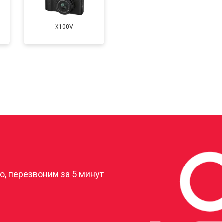
X100V
?
, перезвоним за 5 минут