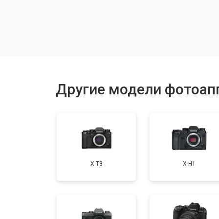
Замена микрофона
Замена кнопки включения
Замена байонета
Другие модели фотоапп
Замена платы отсека карты памяти
Замена затвора
X-T3
X-H1
Ремонт материнской платы
Чистка матрицы