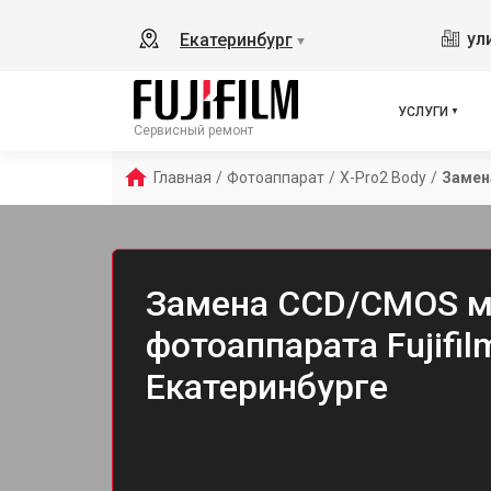
ул
Екатеринбург
▼
УСЛУГИ
Сервисный ремонт
Главная
/
Фотоаппарат
/
X-Pro2 Body
/
Замен
Замена CCD/CMOS 
фотоаппарата Fujifil
Екатеринбурге