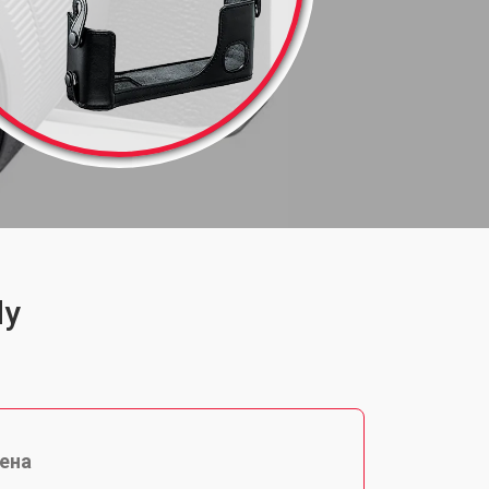
dy
ена