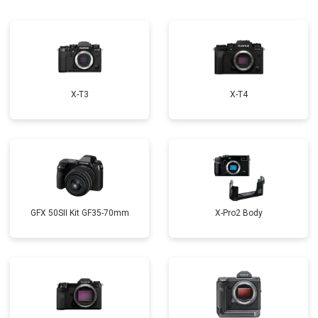
X-T3
X-T4
GFX 50SII Kit GF35-70mm
X-Pro2 Body