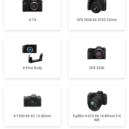
X-T4
GFX 50SII Kit GF35-70mm
X-Pro2 Body
GFX 50SII
X-T200 Kit XC 15-45mm
Fujifilm X-S10 Kit 16-80mm f/4
WR