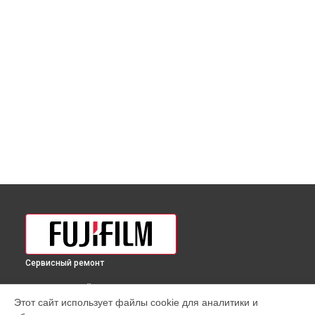
Сервисный ремонт
ВЫБЕРИ СВОЙ ГОРОД
Этот сайт использует файлы cookie для аналитики и
Чистка матрицы фотоаппарата GFX100 Fujifilm в