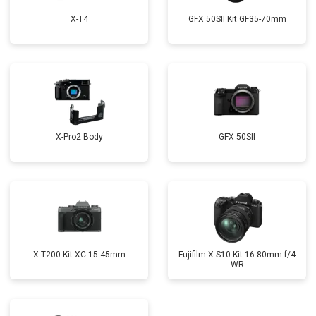
X-T4
GFX 50SII Kit GF35-70mm
X-Pro2 Body
GFX 50SII
X-T200 Kit XC 15-45mm
Fujifilm X-S10 Kit 16-80mm f/4
WR