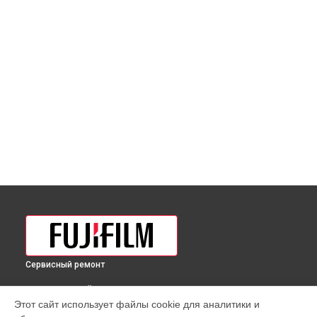
Сервисный ремонт
ВЫБЕРИ СВОЙ ГОРОД
Этот сайт использует файлы cookie для аналитики и
Замена дисплея (экрана) фотоаппарата GFX 50SII Fujifilm в