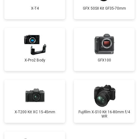
X-T4
GFX 50SII Kit GF35-70mm
X-Pro2 Body
GFX100
X-T200 Kit XC 15-45mm
Fujifilm X-S10 Kit 16-80mm f/4
WR