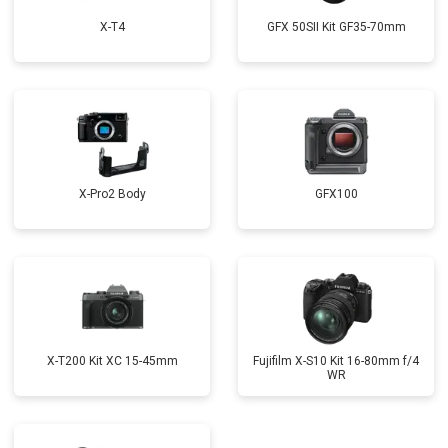
X-T4
GFX 50SII Kit GF35-70mm
X-Pro2 Body
GFX100
X-T200 Kit XC 15-45mm
Fujifilm X-S10 Kit 16-80mm f/4
WR