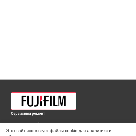
Сервисный ремонт
ВЫБЕРИ СВОЙ ГОРОД
Этот сайт использует файлы cookie для аналитики и
Чистка матрицы фотоаппарата GFX 50SII Fujifilm в