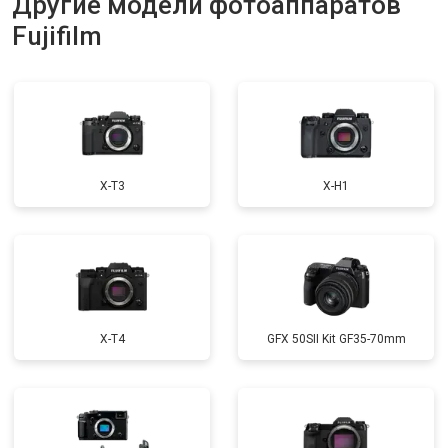
Другие модели фотоаппаратов
Fujifilm
X-T3
X-H1
X-T4
GFX 50SII Kit GF35-70mm