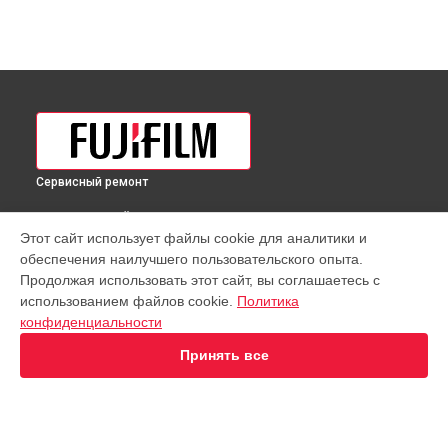
Сервисный ремонт
ВЫБЕРИ СВОЙ ГОРОД
Этот сайт использует файлы cookie для аналитики и
Диагностика фотоаппарата Fujifilm X-S10 Kit 16-80mm f/4
обеспечения наилучшего пользовательского опыта.
WR Fujifilm в
Краснодаре
Продолжая использовать этот сайт, вы соглашаетесь с
Диагностика фотоаппарата Fujifilm X-S10 Kit 16-80mm f/4
использованием файлов cookie.
Политика
WR Fujifilm в
Ростове-на-Дону
конфиденциальности
Диагностика фотоаппарата Fujifilm X-S10 Kit 16-80mm f/4
WR Fujifilm в
Нижнем Новгороде
Принять все
Диагностика фотоаппарата Fujifilm X-S10 Kit 16-80mm f/4
WR Fujifilm в
Новосибирске
Диагностика фотоаппарата Fujifilm X-S10 Kit 16-80mm f/4
WR Fujifilm в
Челябинске